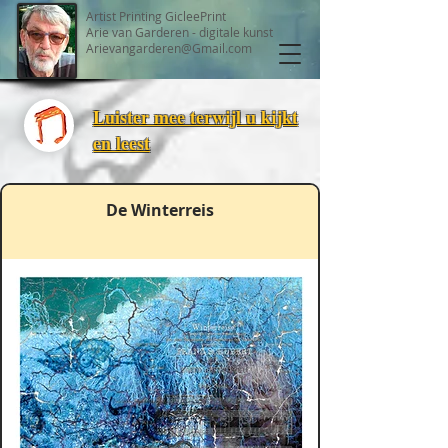
Artist Printing GicleePrint
Arie van Garderen - digitale kunst
Arievangarderen@Gmail.com
Luister mee terwijl u kijkt
en leest
De Winterreis